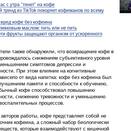
ас с утра "тянет" на кофе
 тренд из TikTok покоряет кофеманов по всему
 вред кофе без кофеина
ливковым маслом: пить или не пить
ти фрукты защищают организм от ускоренного
тели также обнаружили, что возвращение кофе в
провождалось снижением субъективного уровня
уменьшением симптомов депрессии и
ности. При этом влияние на когнитивные
ависело от вида напитка: кофе без кофеина был
улучшением памяти и способности к обучению,
 обычный кофе способствовал повышению
ности, снижению тревожности и уменьшению
 воспалительных процессов.
 авторов работы, кофе представляет собой не
точник кофеина, а сложный набор биологически
веществ, которые взаимодействуют с кишечной