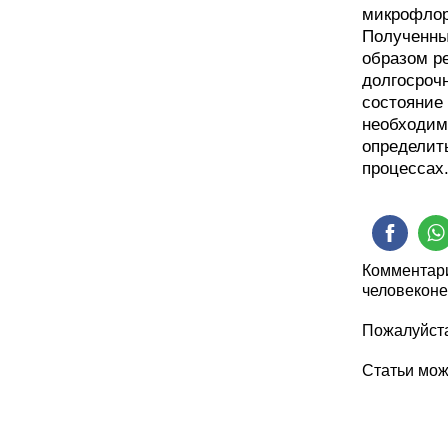
микрофлор
Полученны
образом р
долгосроч
состояние 
необходим
определит
процессах
Комментари
человеконе
Пожалуйста
Статьи мо