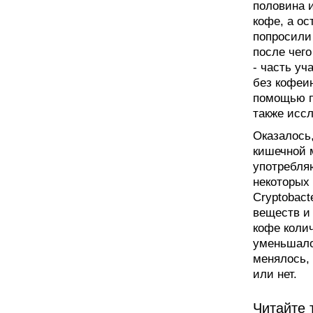
половина 
кофе, а о
попросили 
после чего
- часть уч
без кофеи
помощью п
также исс
Оказалось
кишечной м
употребля
некоторых 
Cryptobact
веществ и
кофе коли
уменьшало
менялось,
или нет.
Читайте 