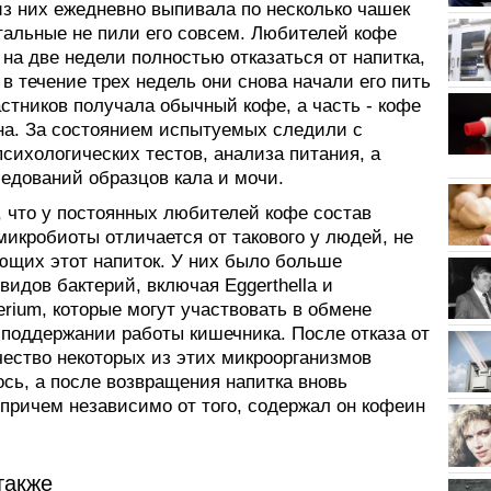
из них ежедневно выпивала по несколько чашек
стальные не пили его совсем. Любителей кофе
на две недели полностью отказаться от напитка,
 в течение трех недель они снова начали его пить
астников получала обычный кофе, а часть - кофе
на. За состоянием испытуемых следили с
сихологических тестов, анализа питания, а
ледований образцов кала и мочи.
, что у постоянных любителей кофе состав
икробиоты отличается от такового у людей, не
ющих этот напиток. У них было больше
видов бактерий, включая Eggerthella и
erium, которые могут участвовать в обмене
 поддержании работы кишечника. После отказа от
чество некоторых из этих микроорганизмов
сь, а после возвращения напитка вновь
 причем независимо от того, содержал он кофеин
также