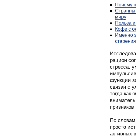
Почему н
Странный
миру
Польза и
Кофе с о
Именно э
старения
Исследова
рацион со
стресса, 
импульсив
функции з
связан с 
тогда как
вниматель
признаков
По словам
просто ис
активных 