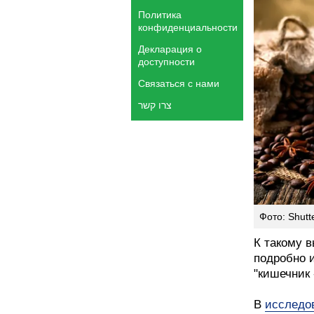
Политика
конфиденциальности
Декларация о
доступности
Связаться с нами
צרו קשר
Фото: Shutt
К такому 
подробно 
"кишечник 
В
исследо