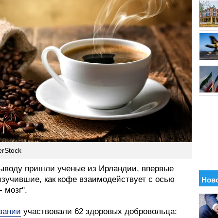
erStock
выводу пришли ученые из Ирландии, впервые
изучившие, как кофе взаимодействует с осью
- мозг".
вании
участвовали 62 здоровых добровольца: