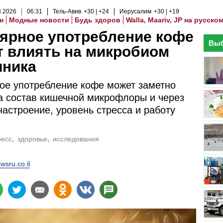
8
.
2026
06
:
31
Тель-Авив
+30
+24
Иерусалим
+30
+19
н
Модные новости
Будь здоров
Walla, Maariv, JP на русско
ярное употребление кофе
Выб
 влиять на микробиом
чника
ое употребление кофе может заметно
а состав кишечной микрофлоры и через
 настроение, уровень стресса и работу
ресс
здоровье
исследования
wsru.co.il