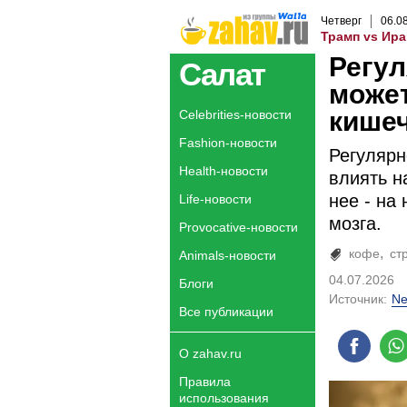
Четверг
06
.
0
Трамп vs Ира
Регул
Салат
может
кише
Celebrities-новости
Fashion-новости
Регулярн
Health-новости
влиять н
нее - на
Life-новости
мозга.
Provocative-новости
кофе
ст
Animals-новости
04.07.2026
Блоги
Источник:
Ne
Все публикации
О zahav.ru
Правила
использования