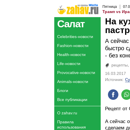
Пятница
07
.
0
Трамп vs Ира
На ку
Салат
пастр
Celebrities-новости
А сейчас
Fashion-новости
быстро с
Health-новости
- без ко
Life-новости
рецепты
Provocative-новости
16.03.2017
Источник:
Су
Animals-новости
Блоги
Все публикации
Рецепт от
О zahav.ru
А сейчас 
Правила
использования
сделаем д