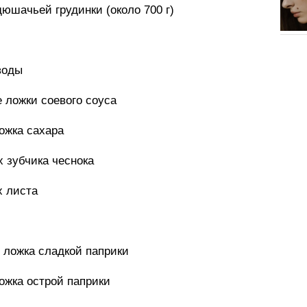
дюшачьей грудинки (около 700 г)
 воды
е ложки соевого соуса
ложка сахара
х зубчика чеснока
х листа
я ложка сладкой паприки
ложка острой паприки