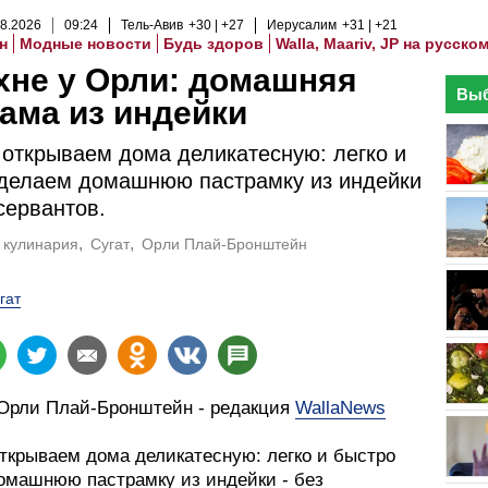
8
.
2026
09
:
24
Тель-Авив
+30
+27
Иерусалим
+31
+21
н
Модные новости
Будь здоров
Walla, Maariv, JP на русско
хне у Орли: домашняя
Выб
ама из индейки
 открываем дома деликатесную: легко и
делаем домашнюю пастрамку из индейки
нсервантов.
кулинария
Сугат
Орли Плай-Бронштейн
гат
 Орли Плай-Бронштейн - редакция
WallaNews
открываем дома деликатесную: легко и быстро
омашнюю пастрамку из индейки - без