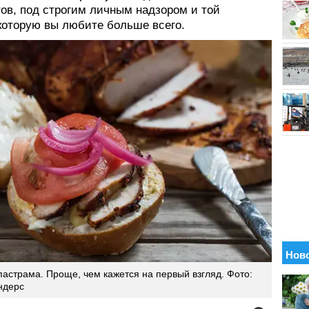
тов, под строгим личным надзором и той
 которую вы любите больше всего.
астрама. Проще, чем кажется на первый взгляд. Фото:
ндерс