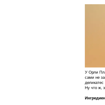
У Орли Пла
сами не з
деликатес 
Ну что ж, 
Ингредие