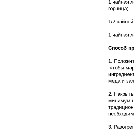
1 чайная 
горчица)
1/2 чайно
1 чайная 
Способ пр
1. Положит
чтобы мар
ингредиен
меда и зал
2. Накрыт
минимум н
традиционн
необходим
3. Разогре