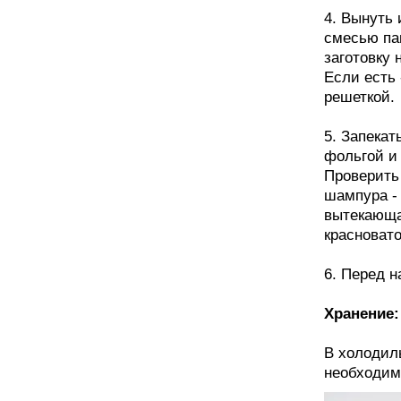
4. Вынуть
смесью па
заготовку 
Если есть 
решеткой.
5. Запека
фольгой и 
Проверить
шампура - 
вытекающа
красновато
6. Перед н
Хранение:
В холодиль
необходим