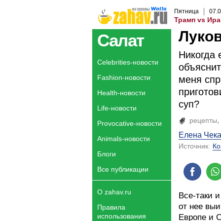
Пятница
07
.
0
Трамп vs Ира
Луко
Салат
Никогда 
Celebrities-новости
объяснит
Fashion-новости
меня спр
приготов
Health-новости
суп?
Life-новости
рецепты
Provocative-новости
Елена Чек
Animals-новости
Источник:
Ко
Блоги
Все публикации
О zahav.ru
Все-таки и
от нее выи
Правила
использования
Европе и 