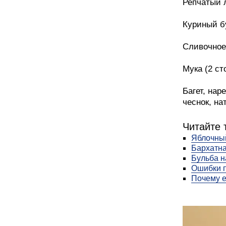
Репчатый л
Куриный бу
Сливочное 
Мука (2 ст
Багет, нар
чеснок, на
Читайте 
Яблочный
Бархатна
Бульба н
Ошибки п
Почему е