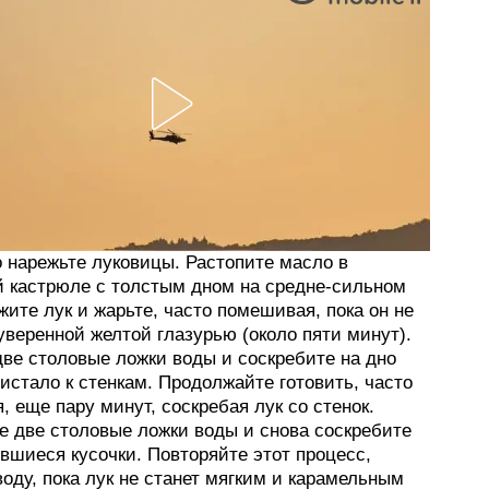
о нарежьте луковицы. Растопите масло в
й кастрюле с толстым дном на средне-сильном
жите лук и жарьте, часто помешивая, пока он не
уверенной желтой глазурью (около пяти минут).
две столовые ложки воды и соскребите на дно
ристало к стенкам. Продолжайте готовить, часто
 еще пару минут, соскребая лук со стенок.
е две столовые ложки воды и снова соскребите
вшиеся кусочки. Повторяйте этот процесс,
оду, пока лук не станет мягким и карамельным