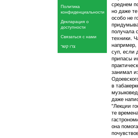
среднем п
Политика
но даже те
конфиденциальности
особо не г
Декларация о
придумыват
доступности
получала 
Связаться с нами
техники. Ч
например,
צרו קשר
суп, если 
припасы и
практическ
занимал и
Одоевского
в табакерк
музыковед
даже напис
"Лекции го
те времен
гастрономи
она помога
почувство