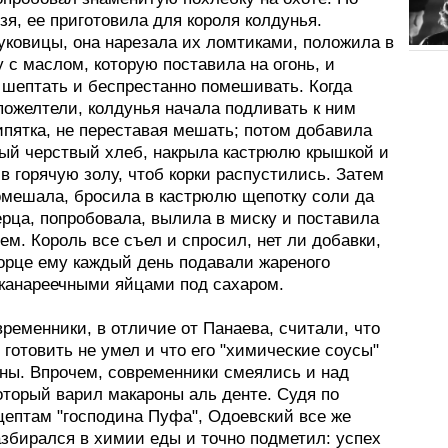
зя, ее приготовила для короля колдунья.
уковицы, она нарезала их ломтиками, положила в
 с маслом, которую поставила на огонь, и
 шептать и беспрестанно помешивать. Когда
пожелтели, колдунья начала подливать к ним
ипятка, не переставая мешать; потом добавила
ый черствый хлеб, накрыла кастрюлю крышкой и
в горячую золу, чтоб корки распустились. Затем
омешала, бросила в кастрюлю щепотку соли да
ерца, попробовала, вылила в миску и поставила
ем. Король все съел и спросил, нет ли добавки,
ворце ему каждый день подавали жареного
 канареечными яйцами под сахаром.
ременники, в отличие от Панаева, считали, что
готовить не умел и что его "химические соусы"
ны. Впрочем, современники смеялись и над
оторый варил макароны аль денте. Судя по
цептам "господина Пуфа", Одоевский все же
азбирался в химии еды и точно подметил: успех