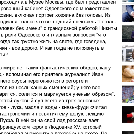
проходила в Музее Москвы, где был представлен
ированный кабинет Одоевского со множеством
овин, включая портрет хозяина без головы. Из
родился только что вышедший спектакль "Гоголь-
еловек без имени" с грандиозной работой Никиты
 в роли Одоевского и главным вопросом "что
когда так грустно жить на свете, где говядина,
ики - все дорого. И как тогда не погрязнуть в
ти?
 в мире нет таких фантастических обедов, как у
о,- вспоминал его приятель журналист Иван
 него соусы перегоняются в реторте и
тся из неслыханных смешений; у него все
арится, солится и маринуется ученым образом".
ростой луковый суп всего из трех основных
ов - лука, масла и воды - князь-фуди считал
гастрономии и посвятил ему целую лекцию
Пуфа. В ней он на свой лад рассказывает
 французском короле Людовике XV, который
опробовал знаменитую похлебку на охоте. По