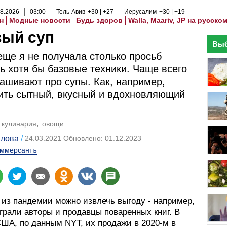
8
.
2026
03
:
00
Тель-Авив
+30
+27
Иерусалим
+30
+19
н
Модные новости
Будь здоров
Walla, Maariv, JP на русско
вый суп
Выб
еще я не получала столько просьб
ь хотя бы базовые техники. Чаще всего
ашивают про супы. Как, например,
ить сытный, вкусный и вдохновляющий
кулинария
овощи
алова
24.03.2021 Обновлено: 01.12.2023
ммерсантъ
 из пандемии можно извлечь выгоду - например,
грали авторы и продавцы поваренных книг. В
США, по данным NYT, их продажи в 2020-м в