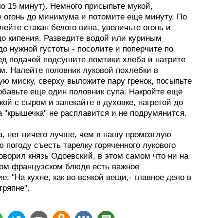
ло 15 минут). Немного присыпьте мукой,
 огонь до минимума и потомите еще минуту. По
ейте стакан белого вина, увеличьте огонь и
до кипения. Разведите водой или куриным
о нужной густоты - посолите и поперчите по
ред подачей подсушите ломтики хлеба и натрите
м. Налейте половник луковой похлебки в
ю миску, сверху выложите пару гренок, посыпьте
обавьте еще один половник супа. Накройте еще
кой с сыром и запекайте в духовке, нагретой до
а "крышечка" не расплавится и не подрумянится.
а, нет ничего лучше, чем в нашу промозглую
 погоду съесть тарелку горяченного лукового
говорил князь Одоевский, в этом самом что ни на
том французском блюде есть важное
е: "На кухне, как во всякой вещи,- главное дело в
тряпне".