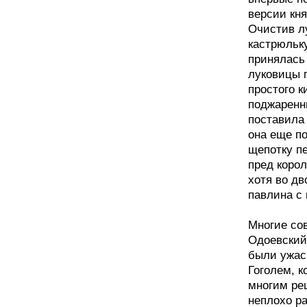
версии кня
Очистив л
кастрюльку
принялась
луковицы 
простого к
поджаренн
поставила 
она еще п
щепотку п
пред корол
хотя во д
павлина с
Многие сов
Одоевский 
были ужас
Гоголем, к
многим ре
неплохо р