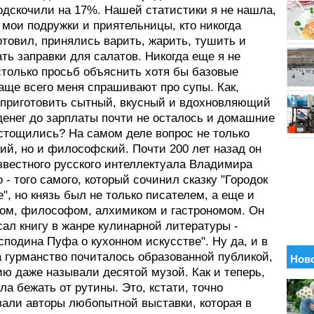
одскочили на 17%. Нашей статистики я не нашла,
 мои подружки и приятельницы, кто никогда
отовил, принялись варить, жарить, тушить и
ь заправки для салатов. Никогда еще я не
столько просьб объяснить хотя бы базовые
аще всего меня спрашивают про супы. Как,
 приготовить сытный, вкусный и вдохновляющий
денег до зарплаты почти не осталось и домашние
стощились? На самом деле вопрос не только
ий, но и философский. Почти 200 лет назад он
звестного русского интеллектуала Владимира
 - того самого, который сочинил сказку "Городок
е", но князь был не только писателем, а еще и
ом, философом, алхимиком и гастрономом. Он
ал книгу в жанре кулинарной литературы -
сподина Пуфа о кухонном искусстве". Ну да, и в
а гурманство почиталось образованной публикой,
ю даже называли десятой музой. Как и теперь,
ла бежать от рутины. Это, кстати, точно
вали авторы любопытной выставки, которая в