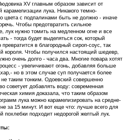
Людовика XV главным образом зависит от
й карамелизации лука. Никакого темно-
о цвета с подпалинами быть не должно - иначе
оречь. Чтобы предотвратить сильное
, лук нужно томить на медленном огне и все
ть - тогда будет выделяться сок, который
 превратится в благородный сироп-соус, так
й короля. Чтобы получился настоящий шедевр,
ужно очень долго - часа два. Многие повара хотят
процесс - увеличивают огонь, добавляя больше
хар,- но в этом случае суп получается более
 не таким тонким. Одоевский совершенно
во советует добавлять воду: современная
ическая химия доказала, что таким образом
ограмм лука можно карамелизировать на средне-
не за 15 минут. И вот еще что: лучше всего для
ой похлебки подходит недорогой желтый лук.
нты: