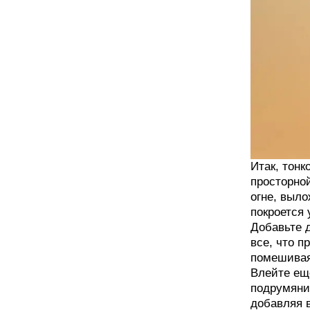
Итак, тонк
просторно
огне, выло
покроется 
Добавьте 
все, что п
помешивая,
Влейте ещ
подрумяни
добавляя в