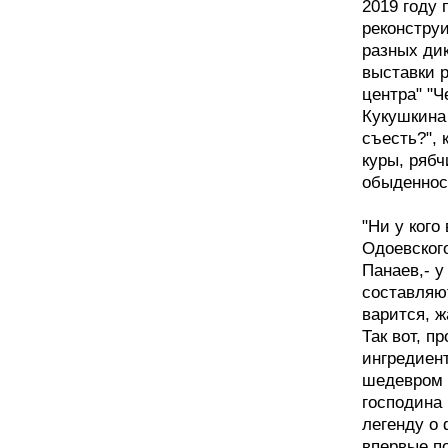
2019 году 
реконстру
разных дик
выставки 
центра" "Ч
Кукушкина
съесть?", 
куры, рябч
обыденнос
"Ни у кого
Одоевског
Панаев,- у
составляю
варится, ж
Так вот, п
ингредиент
шедевром 
господина 
легенду о
впервые п