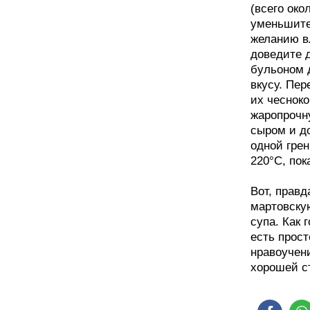
(всего око
уменьшите
желанию вл
доведите 
бульоном д
вкусу. Пе
их чесноко
жаропрочну
сыром и д
одной грен
220°С, пок
Вот, правд
мартовскую
супа. Как 
есть прос
нравоучени
хорошей с