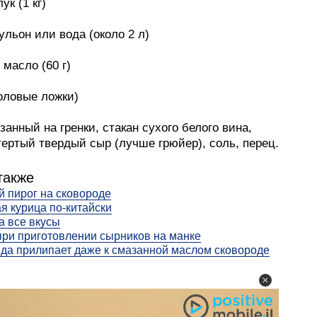
ук (1 кг)
льон или вода (около 2 л)
масло (60 г)
оловые ложки)
езанный на гренки, стакан сухого белого вина,
тертый твердый сыр (лучше грюйер), соль, перец.
также
 пирог на сковороде
я курица по-китайски
а все вкусы
ри приготовлении сырников на манке
да прилипает даже к смазанной маслом сковороде