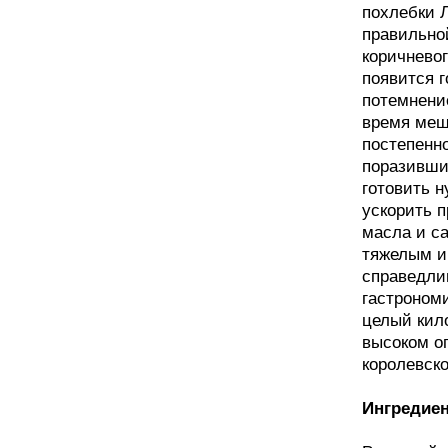
похлебки 
правильно
коричневог
появится г
потемнение
время меша
постепенно
поразивши
готовить н
ускорить 
масла и са
тяжелым и
справедли
гастроном
целый кил
высоком ог
королевск
Ингредие