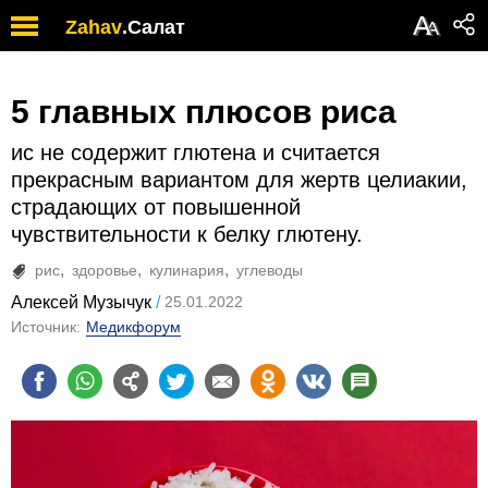
А
Zahav
.
Салат
А
5 главных плюсов риса
ис не содержит глютена и считается
прекрасным вариантом для жертв целиакии,
страдающих от повышенной
чувствительности к белку глютену.
рис
здоровье
кулинария
углеводы
Алексей Музычук
25.01.2022
Источник:
Медикфорум