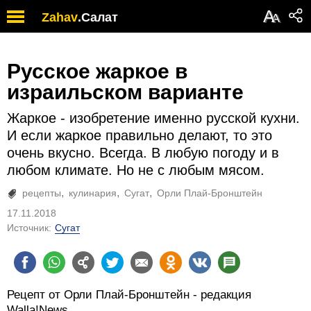
А
Zahav
.
Салат
А
Русское жаркое в
израильском варианте
Жаркое - изобретение именно русской кухни.
И если жаркое правильно делают, то это
очень вкусно. Всегда. В любую погоду и в
любом климате. Но не с любым мясом.
рецепты
кулинария
Сугат
Орли Плай-Бронштейн
17.11.2018
Источник:
Сугат
Рецепт от Орли Плай-Бронштейн - редакция
Walla!News