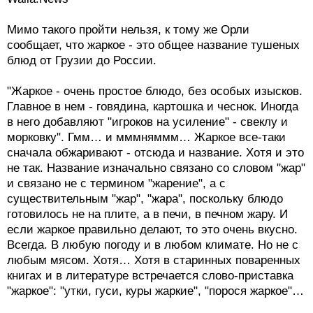
Мимо такого пройти нельзя, к тому же Орли
сообщает, что жаркое - это общее название тушеных
блюд от Грузии до России.
"Жаркое - очень простое блюдо, без особых изысков.
Главное в нем - говядина, картошка и чеснок. Иногда
в него добавляют "игроков на усиление" - свеклу и
морковку". Гмм… и мммняммм… Жаркое все-таки
сначала обжаривают - отсюда и название. Хотя и это
не так. Название изначально связано со словом "жар"
и связано не с термином "жарение", а с
существительным "жар", "жара", поскольку блюдо
готовилось не на плите, а в печи, в печном жару. И
если жаркое правильно делают, то это очень вкусно.
Всегда. В любую погоду и в любом климате. Но не с
любым мясом. Хотя… Хотя в старинных поваренных
книгах и в литературе встречается слово-приставка
"жаркое": "утки, гуси, куры жаркие", "порося жаркое"…