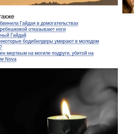
также
бвинила Гайдая в домогательствах
ребешковой отказывают ноги
тный Гайдай
некоторые бодибилдеры умирают в молодом
?
ен мертвым на могиле подруги, убитой на
ле Nova