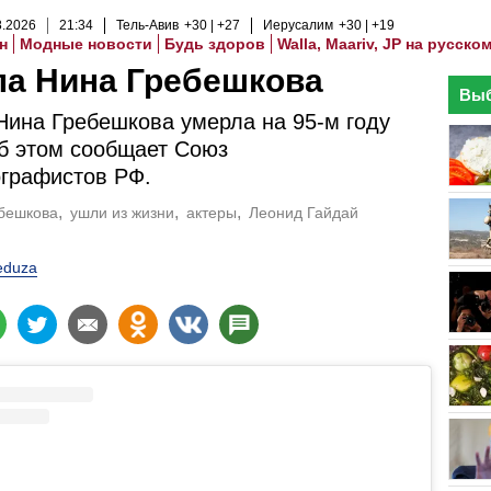
8
.
2026
21
:
34
Тель-Авив
+30
+27
Иерусалим
+30
+19
н
Модные новости
Будь здоров
Walla, Maariv, JP на русско
ла Нина Гребешкова
Выб
Нина Гребешкова умерла на 95-м году
б этом сообщает Союз
графистов РФ.
бешкова
ушли из жизни
актеры
Леонид Гайдай
duza