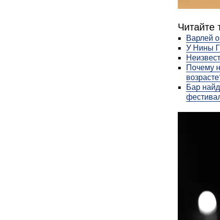
Читайте 
Варлей о
У Нины Г
Неизвес
Почему 
возрасте
Бар найд
фестива