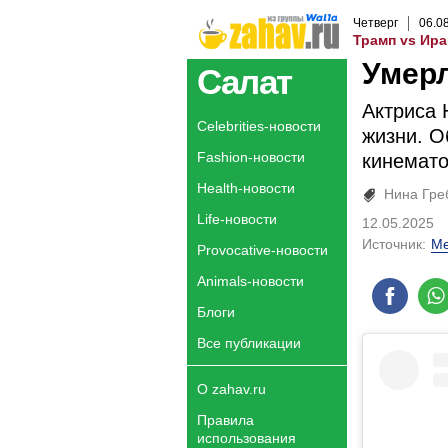
Четверг
06
.
0
Трамп vs Ира
Умер
Салат
Актриса 
Celebrities-новости
жизни. О
Fashion-новости
кинемато
Health-новости
Нина Гре
Life-новости
12.05.2025
Источник:
Me
Provocative-новости
Animals-новости
Блоги
Все публикации
О zahav.ru
Правила
использования