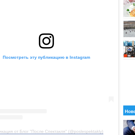
Посмотреть эту публикацию в Instagram
кация от Блог "После Спектакля" (@poslespektakly)