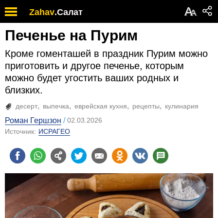
А
Zahav
.
Салат
А
Печенье на Пурим
Кроме гоменташей в праздник Пурим можно
приготовить и другое печенье, которым
можно будет угостить ваших родных и
близких.
десерт
выпечка
еврейская кухня
рецепты
кулинария
Роман Гершзон
02.03.2026
Источник:
ИСРАГЕО