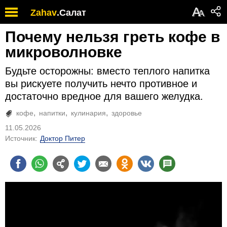
А
Zahav
.
Салат
А
Почему нельзя греть кофе в
микроволновке
Будьте осторожны: вместо теплого напитка
вы рискуете получить нечто противное и
достаточно вредное для вашего желудка.
кофе
напитки
кулинария
здоровье
11.05.2026
Источник:
Доктор Питер