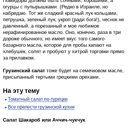
Помидоры должны быть сочными, хорошими, а
огурцы с пупырышками. (Редко в Израиле, но
набредаю. Тот же сладкий красный лук кольцами,
петрушка, зеленый лук, укроп (ради бога!), чеснок не
давленный, а порезанный и мое любимое
нерафинированное масло. Оно, конечно, раза в три
дороже обычного, но имеет вкус того самого
базарного масла, которое для пробы капают на
хлебушек, солят и пробуют у хитрой торговки прямо
за прилавком.
Грузинский салат
тоже будет на семечковом масле,
присыпанный тертыми грецкими орехами.
На эту тему
Томатный салат по-турецки
Все прелести грузинской кухни
Салат Шакароб или Аччич-чукчук