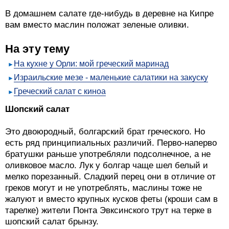
В домашнем салате где-нибудь в деревне на Кипре
вам вместо маслин положат зеленые оливки.
На эту тему
На кухне у Орли: мой греческий маринад
Израильские мезе - маленькие салатики на закуску
Греческий салат с киноа
Шопский салат
Это двоюродный, болгарский брат греческого. Но
есть ряд принципиальных различий. Перво-наперво
братушки раньше употребляли подсолнечное, а не
оливковое масло. Лук у болгар чаще шел белый и
мелко порезанный. Сладкий перец они в отличие от
греков могут и не употреблять, маслины тоже не
жалуют и вместо крупных кусков феты (кроши сам в
тарелке) жители Понта Эвксинского трут на терке в
шопский салат брынзу.