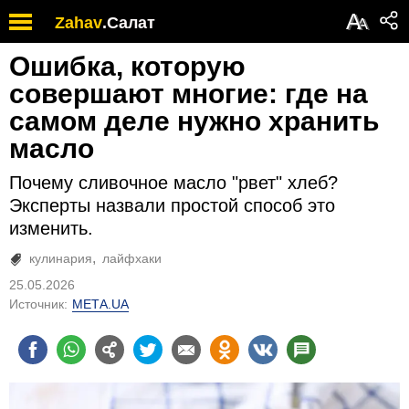
А
Zahav
.
Салат
А
Ошибка, которую
совершают многие: где на
самом деле нужно хранить
масло
Почему сливочное масло "рвет" хлеб?
Эксперты назвали простой способ это
изменить.
кулинария
лайфхаки
25.05.2026
Источник:
МЕТА.UA