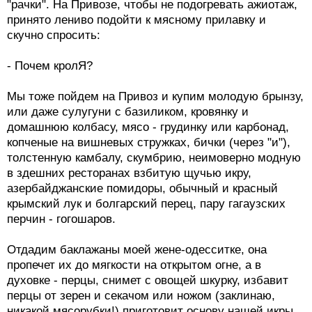
"рачки". На Привозе, чтобы не подогревать ажиотаж,
принято лениво подойти к мясному прилавку и
скучно спросить:
- Почем кролЯ?
Мы тоже пойдем на Привоз и купим молодую брынзу,
или даже сулугуни с базиликом, кровянку и
домашнюю колбасу, мясо - грудинку или карбонад,
копченые на вишневых стружках, бички (через "и"),
толстенную камбалу, скумбрию, неимоверно модную
в здешних ресторанах взбитую щучью икру,
азербайджанские помидоры, обычный и красный
крымский лук и болгарский перец, пару гагаузских
перчин - гогошаров.
Отдадим баклажаны моей жене-одесситке, она
пропечет их до мягкости на открытом огне, а в
духовке - перцы, снимет с овощей шкурку, избавит
перцы от зерен и секачом или ножом (заклинаю,
никакой мясорубки!) приготовит основу нашей икры.