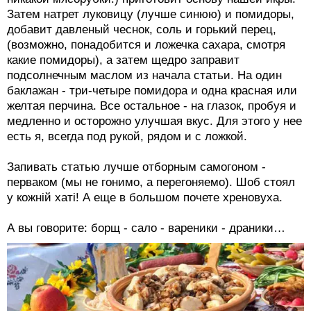
Затем натрет луковицу (лучше синюю) и помидоры,
добавит давленый чеснок, соль и горький перец,
(возможно, понадобится и ложечка сахара, смотря
какие помидоры), а затем щедро заправит
подсолнечным маслом из начала статьи. На один
баклажан - три-четыре помидора и одна красная или
желтая перчина. Все остальное - на глазок, пробуя и
медленно и осторожно улучшая вкус. Для этого у нее
есть я, всегда под рукой, рядом и с ложкой.
Запивать статью лучше отборным самогоном -
перваком (мы не гонимо, а перегоняемо). Шоб стоял
у кожнiй хатi! А еще в большом почете хреновуха.
А вы говорите: борщ - сало - вареники - драники…