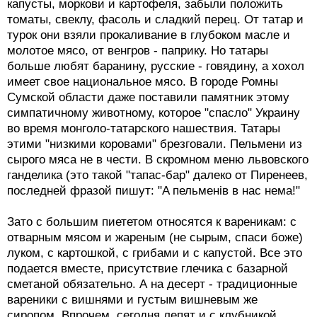
капусты, моркови и картофеля, забыли положить
томаты, свеклу, фасоль и сладкий перец. От татар и
турок они взяли прокаливание в глубоком масле и
молотое мясо, от венгров - паприку. Но татары
больше любят баранину, русские - говядину, а хохол
имеет свое национальное мясо. В городе Ромны
Сумской области даже поставили памятник этому
симпатичному животному, которое "спасло" Украину
во время монголо-татарского нашествия. Татары
этими "низкими коровами" брезговали. Пельмени из
сырого мяса не в чести. В скромном меню львовского
ганделика (это такой "тапас-бар" далеко от Пиренеев,
последней фразой пишут: "A пельменiв в нас нема!"
Зато с большим пиететом относятся к вареникам: с
отварным мясом и жареным (не сырым, спаси боже)
луком, с картошкой, с грибами и с капустой. Все это
подается вместе, присутствие глечика с базарной
сметаной обязательно. А на десерт - традиционные
вареники с вишнями и густым вишневым же
сиропом. Впрочем, сегодня лепят и с клубникой,