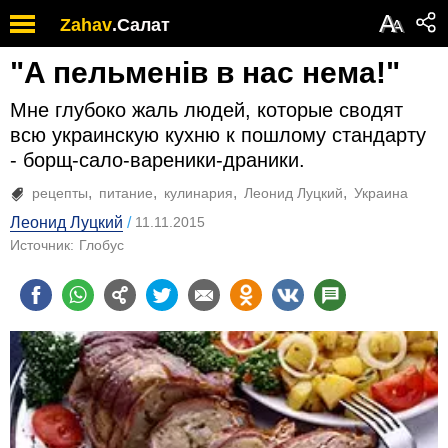
А
Zahav
.
Салат
А
"A пельменiв в нас нема!"
Мне глубоко жаль людей, которые сводят
всю украинскую кухню к пошлому стандарту
- борщ-сало-вареники-драники.
рецепты
питание
кулинария
Леонид Луцкий
Украина
Леонид Луцкий
11.11.2015
Источник:
Глобус