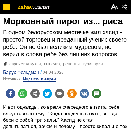
А
Zahav
.
Салат
А
Морковный пирог из... риса
В одном белорусском местечке жил хасид -
простой торговец и преданный ученик своего
ребе. Он не был великим мудрецом, но
верил в слова ребе без лишних вопросов.
еврейская кухня
выпечка
рецепты
кулинария
Барух Фельдман
04.04.2025
Источник:
Иудаизм и евреи
И вот однажды, во время очередного визита, ребе
вдруг говорит ему: "Когда поедешь в путь, всегда
бери с собой три халы." Хасид не стал
допытываться, зачем и почему - просто кивал и с тех