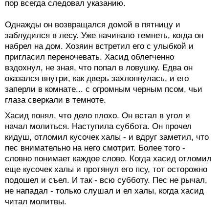
пор всегда следовал указанию.
Однажды он возвращался домой в пятницу и
заблудился в лесу. Уже начинало темнеть, когда он
набрел на дом. Хозяин встретил его с улыбкой и
пригласил переночевать. Хасид облегченно
вздохнул, не зная, что попал в ловушку. Едва он
оказался внутри, как дверь захлопнулась, и его
заперли в комнате... с огромным черным псом, чьи
глаза сверкали в темноте.
Хасид понял, что дело плохо. Он встал в угол и
начал молиться. Наступила суббота. Он прочел
кидуш, отломил кусочек халы - и вдруг заметил, что
пес внимательно на него смотрит. Более того -
словно понимает каждое слово. Когда хасид отломил
еще кусочек халы и протянул его псу, тот осторожно
подошел и съел. И так - всю субботу. Пес не рычал,
не нападал - только слушал и ел халы, когда хасид
читал молитвы.