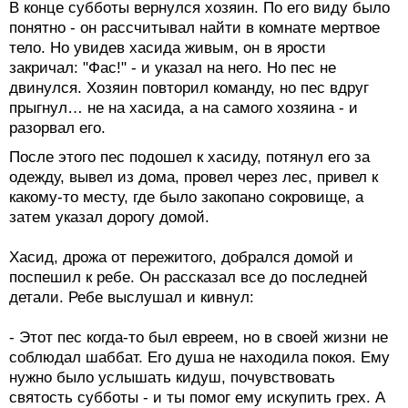
В конце субботы вернулся хозяин. По его виду было
понятно - он рассчитывал найти в комнате мертвое
тело. Но увидев хасида живым, он в ярости
закричал: "Фас!" - и указал на него. Но пес не
двинулся. Хозяин повторил команду, но пес вдруг
прыгнул… не на хасида, а на самого хозяина - и
разорвал его.
После этого пес подошел к хасиду, потянул его за
одежду, вывел из дома, провел через лес, привел к
какому-то месту, где было закопано сокровище, а
затем указал дорогу домой.
Хасид, дрожа от пережитого, добрался домой и
поспешил к ребе. Он рассказал все до последней
детали. Ребе выслушал и кивнул:
- Этот пес когда-то был евреем, но в своей жизни не
соблюдал шаббат. Его душа не находила покоя. Ему
нужно было услышать кидуш, почувствовать
святость субботы - и ты помог ему искупить грех. А