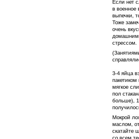
Если нет с
в военное
выпечки, 
Тоже заме
очень вкус
домашним 
стрессом.
(Занятиями
справляли
3-4 яйца в
пакетиком
мягкое сли
пол стакан
больше), 1
получилось
Мокрой ло
маслом, от
скатайте ш
со всем т