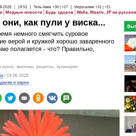
8
.
2026
19
:
52
Тель-Авив
+30
+27
Иерусалим
+31
+21
н
Модные новости
Будь здоров
Walla, Maariv, JP на русско
 они, как пули у виска...
Выб
емя немного смягчить суровое
ие верой и кружкой хорошо заваренного
 чаю полагается - что? Правильно,
я кухня
выпечка
рецепты
кулинария
ан
19.06.2025
даизм и евреи