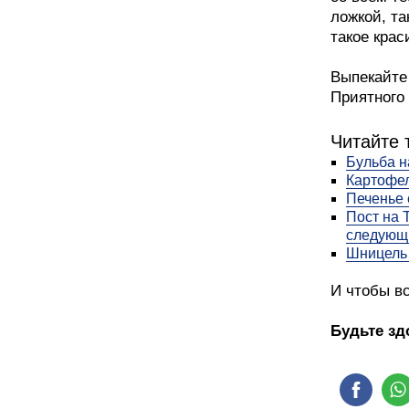
ложкой, та
такое крас
Выпекайте 
Приятного 
Читайте 
Бульба н
Картофел
Печенье
Пост на 
следующ
Шницель 
И чтобы вс
Будьте зд