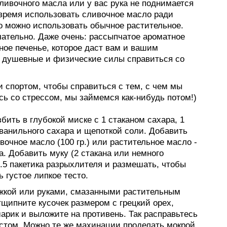
ливочного масла или у вас рука не поднимается
 время использовать сливочное масло ради
то можно использовать обычное растительное.
чательно. Даже очень: рассыпчатое ароматное
ное печенье, которое даст вам и вашим
душевные и физические силы справиться со
 спортом, чтобы справиться с тем, с чем мы
сь со стрессом, мы займемся как-нибудь потом!)
збить в глубокой миске с 1 стаканом сахара, 1
 ванильного сахара и щепоткой соли. Добавить
вочное масло (100 гр.) или растительное масло -
а. Добавить муку (2 стакана или немного
.5 пакетика разрыхлителя и размешать, чтобы
 густое липкое тесто.
жкой или руками, смазанными растительным
щипните кусочек размером с грецкий орех,
арик и выложите на противень. Так расправьтесь
естом. Можно те же махинации проделать мокрой