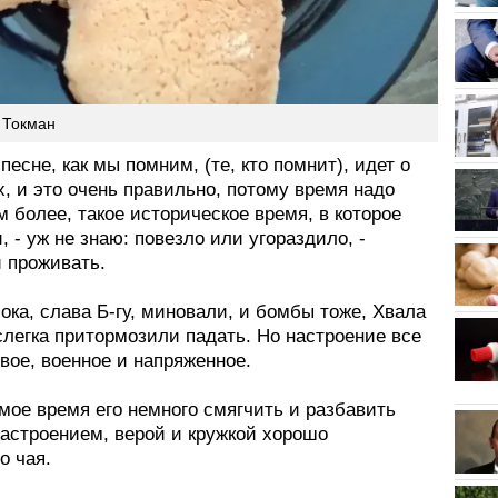
 Токман
 песне, как мы помним, (те, кто помнит), идет о
, и это очень правильно, потому время надо
м более, такое историческое время, в которое
, - уж не знаю: повезло или угораздило, -
и проживать.
ока, слава Б-гу, миновали, и бомбы тоже, Хвала
слегка притормозили падать. Но настроение все
вое, военное и напряженное.
амое время его немного смягчить и разбавить
астроением, верой и кружкой хорошо
о чая.