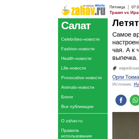
Пятница
07
.
0
Трамп vs Ира
Летят
Салат
Самое вр
Celebrities-новости
настроен
Fashion-новости
чая. А к
выпечка.
Health-новости
Life-новости
еврейска
Орли Токм
Provocative-новости
Источник:
Иу
Animals-новости
Блоги
Все публикации
О zahav.ru
Правила
использования