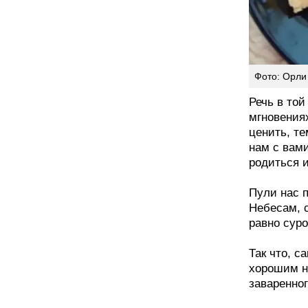
Фото: Орли
Речь в той
мгновениях
ценить, те
нам с вами
родиться 
Пули нас п
Небесам, 
равно суро
Так что, с
хорошим н
заваренног