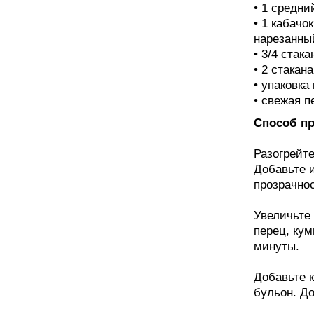
• 1 средн
• 1 кабачо
нарезанны
• 3/4 стак
• 2 стакан
• упаковка
• свежая п
Способ пр
Разогрейт
Добавьте 
прозрачнос
Увеличьте 
перец, кум
минуты.
Добавьте к
бульон. До