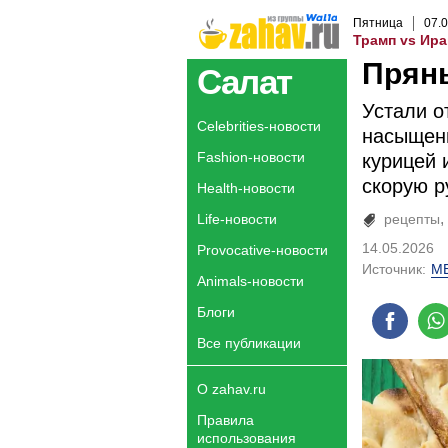
Пятница
07
.
0
Трамп vs Ира
Прян
Салат
Устали о
Celebrities-новости
насыщенн
Fashion-новости
курицей 
скорую р
Health-новости
Life-новости
рецепты
14.05.2026
Provocative-новости
Источник:
М
Animals-новости
Блоги
Все публикации
О zahav.ru
Правила
использования