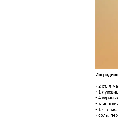
Ингредие
• 2 ст. л м
• 1 лукови
• 4 курины
• кайенски
• 1 ч. л м
• соль, пе