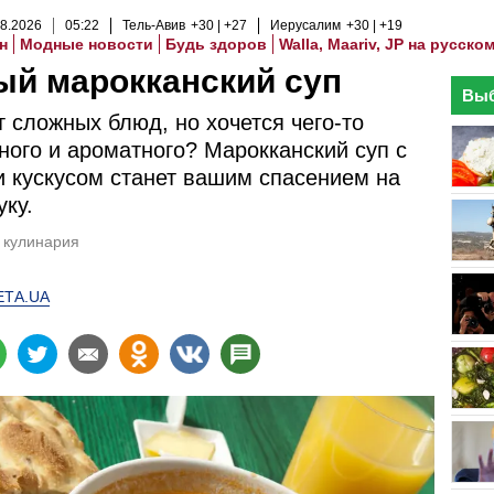
8
.
2026
05
:
22
Тель-Авив
+30
+27
Иерусалим
+30
+19
н
Модные новости
Будь здоров
Walla, Maariv, JP на русско
ый марокканский суп
Выб
т сложных блюд, но хочется чего-то
ого и ароматного? Марокканский суп с
и кускусом станет вашим спасением на
уку.
кулинария
ЕТА.UA