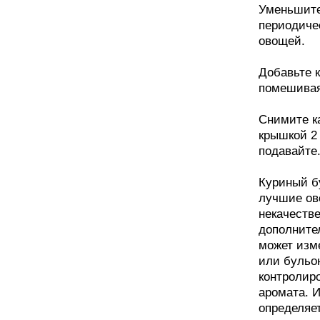
Уменьшите
периодиче
овощей.
Добавьте к
помешивая
Снимите ка
крышкой 2
подавайте
Куриный бу
лучшие ов
некачеств
дополните
может изм
или бульо
контролир
аромата. 
определяет