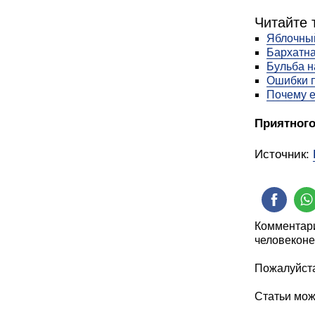
Читайте 
Яблочный
Бархатна
Бульба н
Ошибки п
Почему е
Приятного
Источник:
Комментари
человеконе
Пожалуйста
Статьи мо