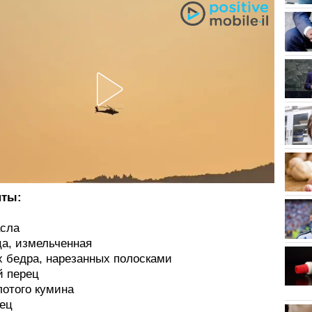
нты:
асла
ца, измельченная
х бедра, нарезанных полосками
й перец
олотого кумина
рец